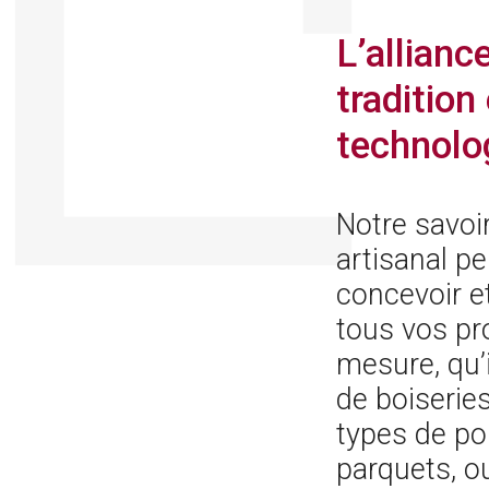
L’allianc
tradition 
technolo
Notre savoir
artisanal p
concevoir et
tous vos pr
mesure, qu’i
de boiseries
types de po
parquets, 