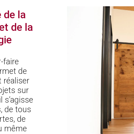
e de la
et de la
gie
-faire
ermet de
 réaliser
ojets sur
l s’agisse
, de tous
rtes, de
ou même